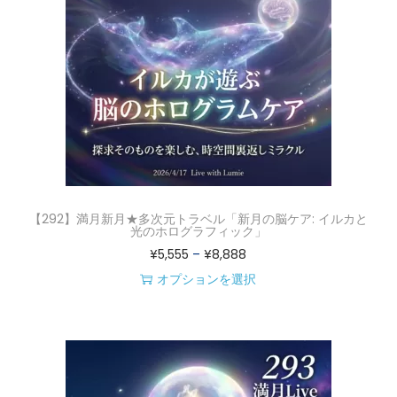
【292】満月新月★多次元トラベル「新月の脳ケア: イルカと
光のホログラフィック」
価
¥
5,555
–
¥
8,888
格
オプションを選択
こ
帯
の
:
商
¥
品
5