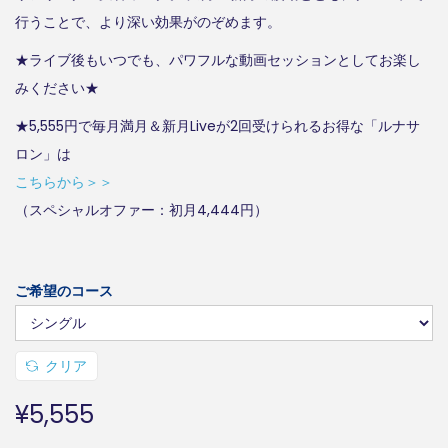
,
行うことで、より深い効果がのぞめます。
5
★ライブ後もいつでも、パワフルな動画セッションとしてお楽し
5
みください★
5
★5,555円で毎月満月＆新月Liveが2回受けられるお得な「ルナサ
–
ロン」は
¥
こちらから＞＞
8
（スペシャルオファー：初月4,444円）
,
8
8
ご希望のコース
8
クリア
¥
5,555