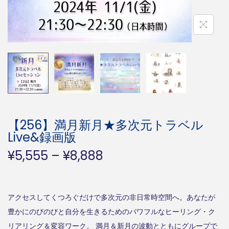
【256】満月新月★多次元トラベル
Live&録画版
価
¥
5,555
–
¥
8,888
格
帯
:
アクセスしてくつろぐだけで多次元の非日常時空間へ。あなたが
¥
豊かにのびのびと自分を生きるためのパワフルなヒーリング・ク
5
リアリング＆変容ワーク。 満月＆新月の波動とともにグループで