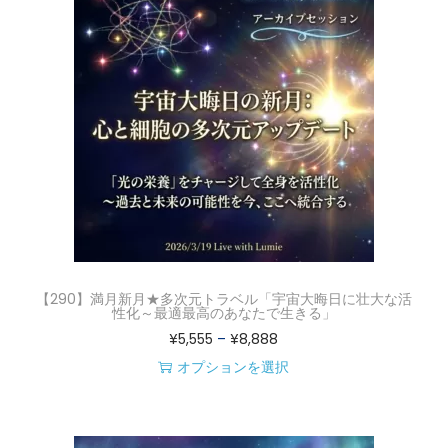
品
5
す
に
,
。
は
5
オ
複
5
プ
数
5
シ
の
–
ョ
バ
¥
ン
リ
8
は
エ
,
商
ー
8
品
シ
8
ペ
【290】満月新月★多次元トラベル「宇宙大晦日に壮大な活
ョ
8
性化～最適最高のあなたで生きる」
ー
価
¥
5,555
–
¥
8,888
ン
ジ
格
オプションを選択
が
か
こ
帯
あ
ら
の
:
り
選