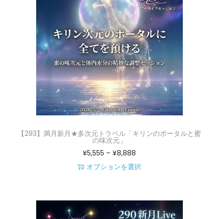
に
,
は
5
複
5
数
5
の
–
バ
¥
リ
8
エ
,
ー
8
シ
8
【293】満月新月★多次元トラベル「キリンのポータルと蜜
ョ
8
の味次元」
価
¥
5,555
–
¥
8,888
ン
格
オプションを選択
が
こ
帯
あ
の
:
り
商
¥
ま