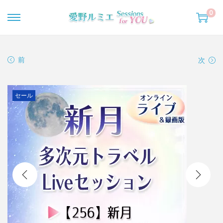
0
ナ
コ
ビ
ン
ゲ
テ
前
次
ー
ン
シ
ツ
ョ
へ
セール
ン
移
へ
動
移
動