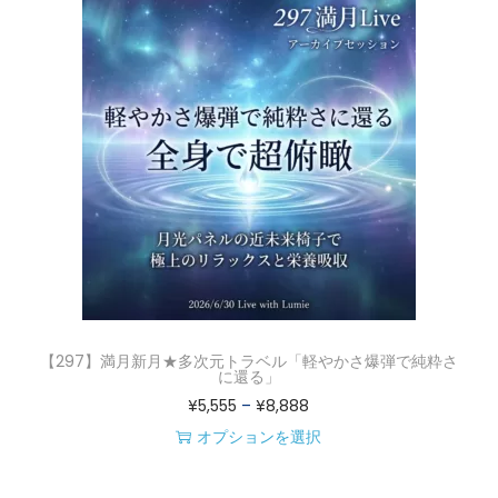
商
¥
ま
択
品
5
す
で
に
,
。
き
は
5
オ
ま
複
5
プ
す
数
5
シ
の
–
ョ
バ
¥
ン
リ
8
は
エ
,
商
ー
8
品
シ
8
ペ
【297】満月新月★多次元トラベル「軽やかさ爆弾で純粋さ
ョ
8
に還る」
ー
価
¥
5,555
–
¥
8,888
ン
ジ
格
オプションを選択
が
か
こ
帯
あ
ら
の
: