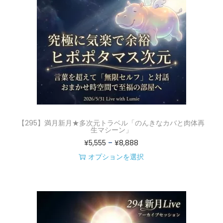
は
5
オ
複
5
プ
数
5
シ
の
–
ョ
バ
¥
ン
リ
8
は
エ
,
商
ー
8
品
シ
8
ペ
【295】満月新月★多次元トラベル「のんきなカバと肉体再
ョ
8
生マシーン」
ー
価
¥
5,555
–
¥
8,888
ン
ジ
格
オプションを選択
が
か
こ
帯
あ
ら
の
:
り
選
商
¥
ま
択
品
5
す
で