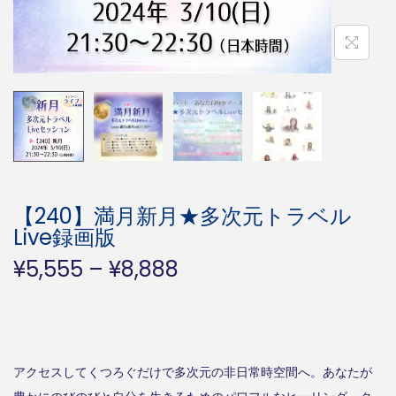
【240】満月新月★多次元トラベル
Live録画版
価
¥
5,555
–
¥
8,888
格
帯
:
¥
アクセスしてくつろぐだけで多次元の非日常時空間へ。あなたが
5