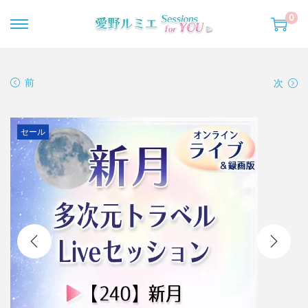
0
ナ
コ
ビ
ン
ゲ
テ
前
次
ー
ン
シ
ツ
ョ
へ
セール
ン
移
へ
動
移
動