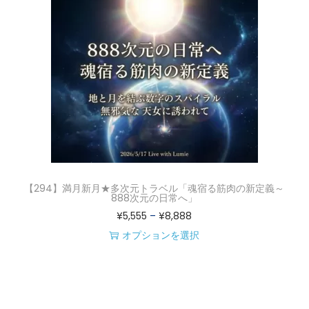
に
,
。
き
は
5
オ
ま
複
5
プ
す
数
5
シ
の
–
ョ
バ
¥
ン
リ
8
は
エ
,
商
ー
8
品
シ
8
ペ
【294】満月新月★多次元トラベル「魂宿る筋肉の新定義～
ョ
8
888次元の日常へ」
ー
価
¥
5,555
–
¥
8,888
ン
ジ
格
オプションを選択
が
か
こ
帯
あ
ら
の
:
り
選
商
¥
ま
択