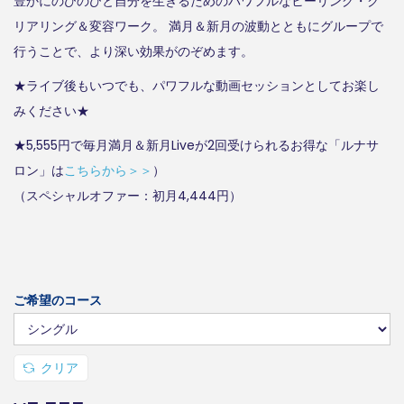
豊かにのびのびと自分を生きるためのパワフルなヒーリング・ク
,
リアリング＆変容ワーク。 満月＆新月の波動とともにグループで
5
行うことで、より深い効果がのぞめます。
5
★ライブ後もいつでも、パワフルな動画セッションとしてお楽し
5
みください★
–
¥
★5,555円で毎月満月＆新月Liveが2回受けられるお得な「ルナサ
8
ロン」は
こちらから＞＞
）
,
（スペシャルオファー：初月4,444円）
8
8
8
ご希望のコース
クリア