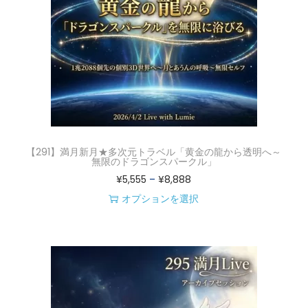
複
5
数
5
の
–
バ
¥
リ
8
エ
,
ー
8
シ
8
【291】満月新月★多次元トラベル「黄金の龍から透明へ～
ョ
8
無限のドラゴンスパークル」
価
¥
5,555
–
¥
8,888
ン
格
オプションを選択
が
こ
帯
あ
の
:
り
商
¥
ま
品
5
す
に
,
。