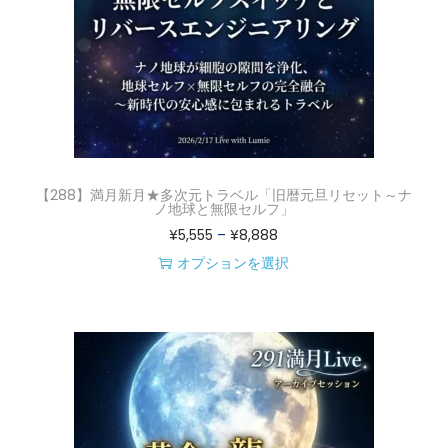
【288】満月新月★多次元トラベル「旧暦元旦リセット～ナ
ノ地球と無限セルフ」
価
¥
5,555
–
¥
8,888
格
オプションを選択
こ
帯
の
:
商
¥
品
5
に
,
は
5