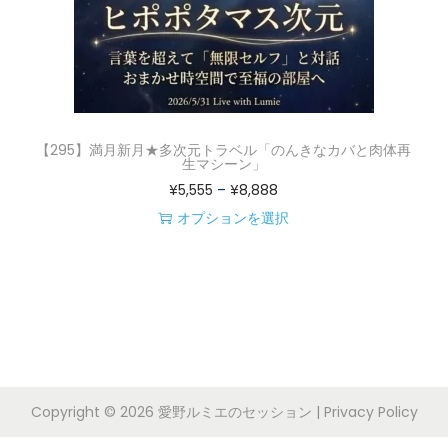
【295】満月新月★多次元トラベル「のんきなカバと肉体再
生マシーン」
価
¥
5,555
–
¥
8,888
格
オプションを選択
こ
帯
の
:
商
¥
品
5
に
,
は
5
Copyright © 2026
愛野ルミエのセッション
|
Privacy Policy
複
5
数
5