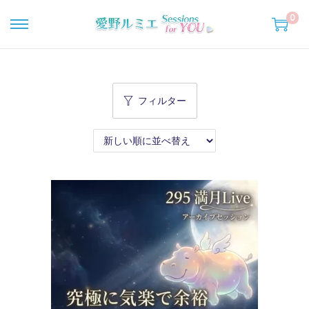
0
ナ
コ
ビ
ン
ゲ
テ
ー
ン
フィルター
シ
ツ
ョ
へ
ン
移
へ
動
移
動