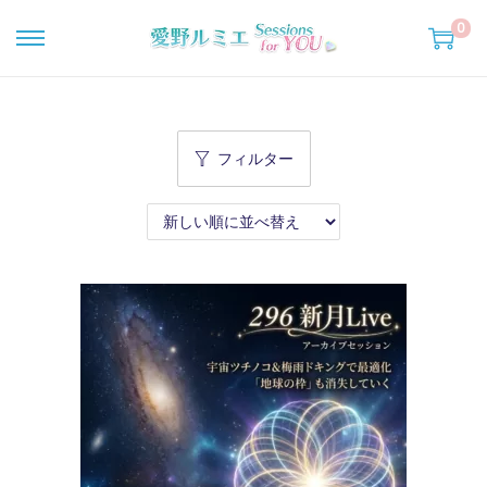
0
ナ
コ
ビ
ン
ゲ
テ
ー
ン
フィルター
シ
ツ
ョ
へ
ン
移
へ
動
移
動