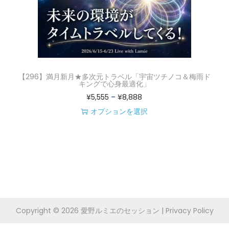
【296】満月新月★多次元トラベル「宇宙ツチノコ＆梅雨ド
キングで心身最適化」
価
¥
5,555
–
¥
8,888
格
オプションを選択
こ
帯
の
:
商
¥
品
5
に
,
は
5
Copyright © 2026
愛野ルミエのセッション
|
Privacy Policy
複
5
数
5