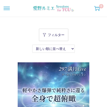
0
ナ
コ
ビ
ン
ゲ
テ
ー
ン
フィルター
シ
ツ
ョ
へ
ン
移
へ
動
移
動