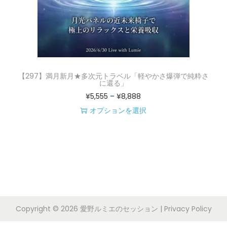
【297】満月新月★多次元トラベル「軽やかさ爆弾で純粋さ
に還る」
価
¥
5,555
–
¥
8,888
格
オプションを選択
こ
帯
の
:
商
¥
品
5
に
,
は
5
Copyright © 2026
愛野ルミエのセッション
|
Privacy Policy
複
5
数
5