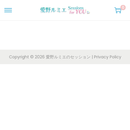
0
ナ
コ
ビ
ン
ゲ
テ
ー
ン
シ
ツ
ョ
へ
Copyright © 2026
愛野ルミエのセッション
|
Privacy Policy
ン
移
へ
動
移
動